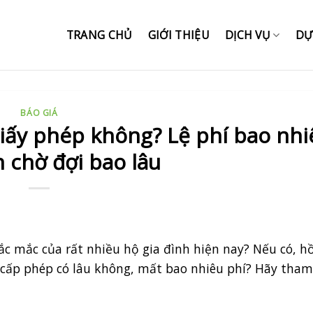
TRANG CHỦ
GIỚI THIỆU
DỊCH VỤ
DỰ
BÁO GIÁ
giấy phép không? Lệ phí bao nhi
n chờ đợi bao lâu
ắc mắc của rất nhiều hộ gia đình hiện nay? Nếu có, h
 cấp phép có lâu không, mất bao nhiêu phí? Hãy tha