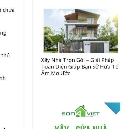
à chưa
ừng
m thủ
Xây Nhà Trọn Gói – Giải Pháp
Toàn Diện Giúp Bạn Sở Hữu Tổ
Ấm Mơ Ước
ảnh