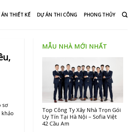
 ÁN THIẾT KẾ
DỰ ÁN THI CÔNG
PHONG THỦY
MẪU NHÀ MỚI NHẤT
êu,
ồ sơ
Top Công Ty Xây Nhà Trọn Gói
m khảo
Uy Tín Tại Hà Nội – Sofia Việt
42 Cầu Am